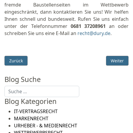
fremde Baustellenseiten im Wettbewerb
eingeschränkt, dann kontaktieren Sie uns! Wir helfen
Ihnen schnell und bundesweit. Rufen Sie uns einfach
unter der Telefonnummer
0681 37208961
an oder
schreiben Sie uns eine E-Mail an
recht@dury.de
.
Vorheriger Beitrag: Markenrechtliche Aspekte von Google-A
Nächster B
Zurück
Weiter
Blog Suche
Suchen
Blog Kategorien
IT-VERTRAGSRECHT
MARKENRECHT
URHEBER - & MEDIENRECHT
WETTBEWERBSRECHT