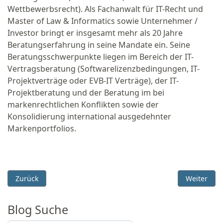
Wettbewerbsrecht). Als Fachanwalt für IT-Recht und
Master of Law & Informatics sowie Unternehmer /
Investor bringt er insgesamt mehr als 20 Jahre
Beratungserfahrung in seine Mandate ein. Seine
Beratungsschwerpunkte liegen im Bereich der IT-
Vertragsberatung (Softwarelizenzbedingungen, IT-
Projektverträge oder EVB-IT Verträge), der IT-
Projektberatung und der Beratung im bei
markenrechtlichen Konflikten sowie der
Konsolidierung international ausgedehnter
Markenportfolios.
Vorheriger Beitrag: Schulenberg & Schenk jetzt auch als c-law
Nächster B
Zurück
Weiter
Blog Suche