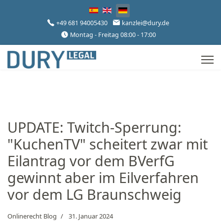
Sprache auswählen
+49 681 94005430
kanzlei@dury.de
Montag - Freitag 08:00 - 17:00
UPDATE: Twitch-Sperrung:
"KuchenTV" scheitert zwar mit
Eilantrag vor dem BVerfG
gewinnt aber im Eilverfahren
vor dem LG Braunschweig
Onlinerecht Blog
31. Januar 2024