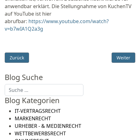
anwendbar erklärt. Die Stellungnahme von KuchenTV
auf YouTube ist hier
abrufbar:
https://www.youtube.com/watch?
v=b7wIA1Q2a3g
Vorheriger Beitrag: Verstoß gegen Verbraucherschutz: Meta 
Nächster B
Zurück
Weiter
Blog Suche
Suchen
Blog Kategorien
IT-VERTRAGSRECHT
MARKENRECHT
URHEBER - & MEDIENRECHT
WETTBEWERBSRECHT