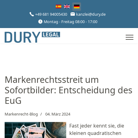
Sprache auswählen
+49 681 94005430
kanzlei@dury.de
Montag - Freitag 08:00 - 17:00
Markenrechtsstreit um
Sofortbilder: Entscheidung des
EuG
Markenrecht-Blog
04. März 2024
Fast jeder kennt sie, die
kleinen quadratischen