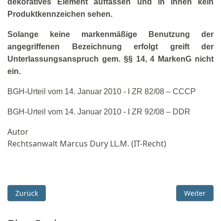
dekoratives Element auffassen und in ihnen kein
Produktkennzeichen sehen.
Solange keine markenmäßige Benutzung der
angegriffenen Bezeichnung erfolgt greift der
Unterlassungsanspruch gem. §§ 14, 4 MarkenG nicht
ein.
BGH-Urteil vom 14. Januar 2010 - I ZR 82/08 – CCCP
BGH-Urteil vom 14. Januar 2010 - I ZR 92/08 – DDR
Autor
Rechtsanwalt Marcus Dury LL.M. (IT-Recht)
Vorheriger Beitrag: OLG Hamm: rechtserhaltende Benutzung e
Nächster B
Zurück
Weiter