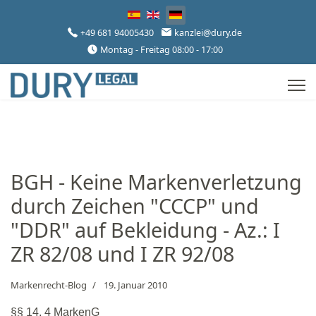
Sprache auswählen
+49 681 94005430
kanzlei@dury.de
Montag - Freitag 08:00 - 17:00
BGH - Keine Markenverletzung
durch Zeichen "CCCP" und
"DDR" auf Bekleidung - Az.: I
ZR 82/08 und I ZR 92/08
Markenrecht-Blog
19. Januar 2010
§§ 14, 4 MarkenG