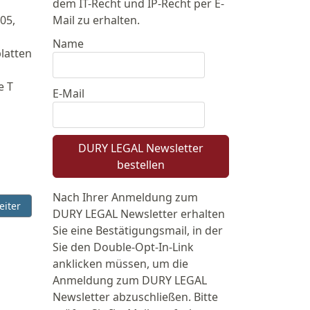
dem IT-Recht und IP-Recht per E-
05,
Mail zu erhalten.
Name
latten
e T
E-Mail
DURY LEGAL Newsletter
bestellen
Nach Ihrer Anmeldung zum
/08 und I ZR 92/08
chster Beitrag: BGH - Wirksamkeit einer einstweiligen Verfügung
eiter
DURY LEGAL Newsletter erhalten
Sie eine Bestätigungsmail, in der
Sie den Double-Opt-In-Link
anklicken müssen, um die
Anmeldung zum DURY LEGAL
Newsletter abzuschließen. Bitte