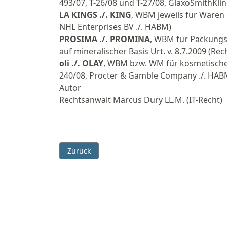
493/07, T-26/08 und T-27/08, GlaxoSmithKlin
LA KINGS ./. KING
, WBM jeweils für Waren 
NHL Enterprises BV ./. HABM)
PROSIMA ./. PROMINA
, WBM für Packungs-
auf mineralischer Basis Urt. v. 8.7.2009 (R
oli ./. OLAY
, WBM bzw. WM für kosmetische 
240/08, Procter & Gamble Company ./. HAB
Autor
Rechtsanwalt Marcus Dury LL.M. (IT-Recht)
Vorheriger Beitrag: BGH - Keine Markenverletz
Zurück