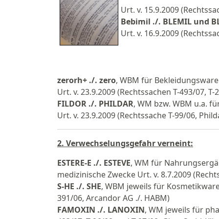
Urt. v. 15.9.2009 (Rechtss
Bebimil ./. BLEMIL und 
Urt. v. 16.9.2009 (Rechtssa
zerorh+ ./. zero
, WBM für Bekleidungswaren
Urt. v. 23.9.2009 (Rechtssachen T-493/07, T-
FILDOR ./. PHILDAR
, WM bzw. WBM u.a. für
Urt. v. 23.9.2009 (Rechtssache T-99/06, Phild
2. Verwechselungsgefahr verneint:
ESTERE-E ./. ESTEVE
, WM für Nahrungsergän
medizinische Zwecke Urt. v. 8.7.2009 (Rechts
S-HE ./. SHE
, WBM jeweils für Kosmetikwaren
391/06, Arcandor AG ./. HABM)
FAMOXIN ./. LANOXIN
, WM jeweils für ph