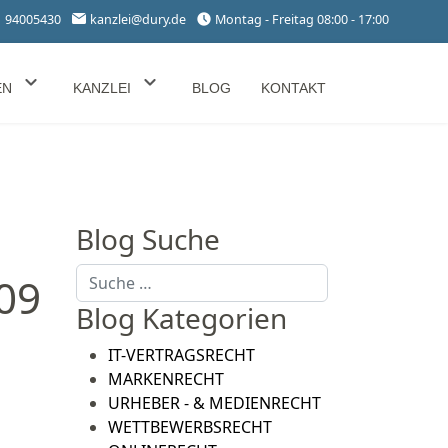
1 94005430
kanzlei@dury.de
Montag - Freitag 08:00 - 17:00
EN
KANZLEI
BLOG
KONTAKT
Blog Suche
Suchen
09
Blog Kategorien
IT-VERTRAGSRECHT
MARKENRECHT
URHEBER - & MEDIENRECHT
WETTBEWERBSRECHT