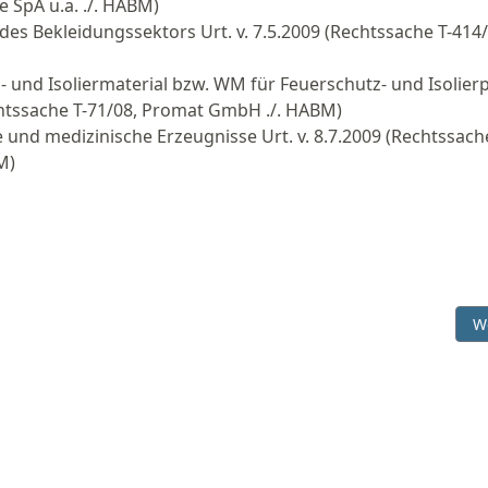
e SpA u.a. ./. HABM)
des Bekleidungssektors Urt. v. 7.5.2009 (Rechtssache T-414/
 und Isoliermaterial bzw. WM für Feuerschutz- und Isolierp
echtssache T-71/08, Promat GmbH ./. HABM)
und medizinische Erzeugnisse Urt. v. 8.7.2009 (Rechtssach
M)
ung durch Zeichen "CCCP" und "DDR" auf Bekleidung - Az.: I ZR 82
Nä
W