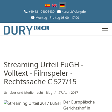
Sprache auswählen
+49 681 94005430
kanzlei@dury.de
Montag - Freitag 08:00 - 17:00
Streaming Urteil EuGH -
Volltext - Filmspeler -
Rechtssache C 527/15
Urheber-und-Medienrecht - Blog
27. April 2017
Der Europäische
Gerichtshof in