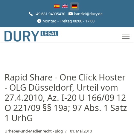
Sprache auswählen
+49 681 94005430
kanzlei@dury.de
Montag - Freitag 08:00 - 17:00
Rapid Share - One Click Hoster
- OLG Düsseldorf, Urteil vom
27.4.2010, Az. I-20 U 166/09 12
O 221/09 §§ 19a; 97 Abs. 1 Satz
1 UrhG
Urheber-und-Medienrecht - Blog
01. Mai 2010