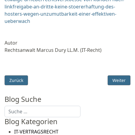
linkfreigabe-an-dritte-keine-stoererhaftung-des-
hosters-wegen-unzumutbarkeit-einer-effektiven-
ueberwach
Autor
Rechtsanwalt Marcus Dury LL.M. (IT-Recht)
Vorheriger Beitrag: Update: BGH - WLAN Haftung - Filesharing
Nächster B
Zurück
Weiter
Blog Suche
Suchen
Blog Kategorien
IT-VERTRAGSRECHT