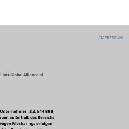
IMPRESSUM
iott Global Alliance of
Unternehmer i.S.d. § 14 BGB,
ngaben außerhalb des Bereichs
egen Filesharings erfolgen