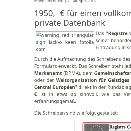
Markenrecht-Blog
06. April 2013
1950,- € für einen vollk
private Datenbank
Das "
Registre 
seiner behörden
Eintragung in s
Durch die Aufmachung des Schreibens des
Formulars erweckt. Das Schreiben steht 
Markenamt
(DPMA), dem
Gemeinschaft
oder der
Weltorganisation für Geistige
Central Européen
" direkt in der Rundabla
€
ist in etwa so sinnvoll, wie das Ve
erfahrungsgemäß.
Die Schreiben sind wie folgt gestaltet: