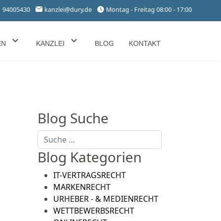
1 94005430
kanzlei@dury.de
Montag - Freitag 08:00 - 17:00
EN
KANZLEI
BLOG
KONTAKT
Blog Suche
Suchen
n
Blog Kategorien
IT-VERTRAGSRECHT
MARKENRECHT
URHEBER - & MEDIENRECHT
WETTBEWERBSRECHT