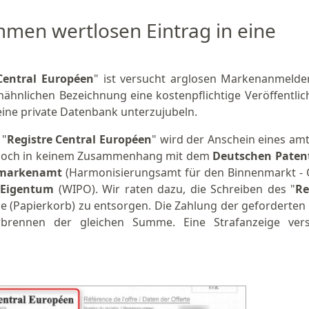
ommen wertlosen Eintrag in eine
Central Européen
" ist versucht arglosen Markenanmelde
ähnlichen Bezeichnung eine kostenpflichtige Veröffentlic
eine private Datenbank unterzujubeln.
 "
Registre Central Européen
" wird der Anschein eines amt
jedoch in keinem Zusammenhang mit dem
Deutschen Paten
smarkenamt
(Harmonisierungsamt für den Binnenmarkt -
s Eigentum
(WIPO). Wir raten dazu, die Schreiben des "
Re
ge (Papierkorb) zu entsorgen. Die Zahlung der geforderte
rbrennen der gleichen Summe. Eine Strafanzeige ver