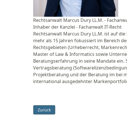
Rechtsanwalt Marcus Dury LL.M. - Fachanwal
Inhaber der Kanzlei - Fachanwalt IT-Recht
Rechtsanwalt Marcus Dury LL.M. ist auf die 
mehr als 15 Jahren fokussiert im Bereich 
Rechtsgebieten (Urheberrecht, Markenrecht
Master of Law & Informatics sowie Unterneh
Beratungserfahrung in seine Mandate ein. 
Vertragsberatung (Softwarelizenzbedingunge
Projektberatung und der Beratung im bei m
international ausgedehnter Markenportfoli
Vorheriger Beitrag: Markenpiraterie: Bundesta
Zurück