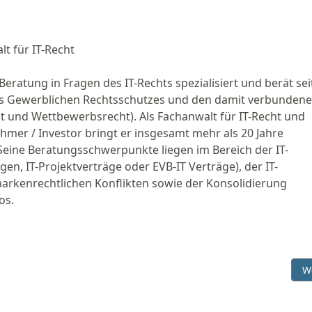
t für IT-Recht
Beratung in Fragen des IT-Rechts spezialisiert und berät sei
des Gewerblichen Rechtsschutzes und den damit verbunden
 und Wettbewerbsrecht). Als Fachanwalt für IT-Recht und
mer / Investor bringt er insgesamt mehr als 20 Jahre
Seine Beratungsschwerpunkte liegen im Bereich der IT-
n, IT-Projektverträge oder EVB-IT Verträge), der IT-
arkenrechtlichen Konflikten sowie der Konsolidierung
os.
g verschärft Strafen
Nä
W