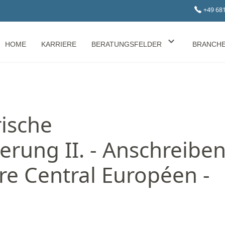
+49 68
HOME
KARRIERE
BERATUNGSFELDER
BRANCH
ische
rung II. - Anschreibe
re Central Européen -