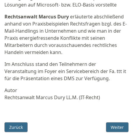
Lösungen auf Microsoft- bzw. ELO-Basis vorstellte
Rechtsanwalt Marcus Dury
erläuterte
abschließend
anhand von Praxisbeispielen Rechtsfragen bzgl. des E-
Mail-Handlings in Unternehmen und wie man in der
Praxis energiefressende Konflikte mit seinen
Mitarbeitern durch vorausschauendes rechtliches
Handeln vermeiden kann.
Im Anschluss stand den Teilnehmern der
Veranstaltung im Foyer ein Servicebereich der Fa. ttt it
für die Präsentation eines DMS zur Verfügung.
Autor
Rechtsanwalt Marcus Dury LL.M. (IT-Recht)
Vorheriger Beitrag: Verleihung des Saarländischen Website 
Nächster B
Zurück
Weiter