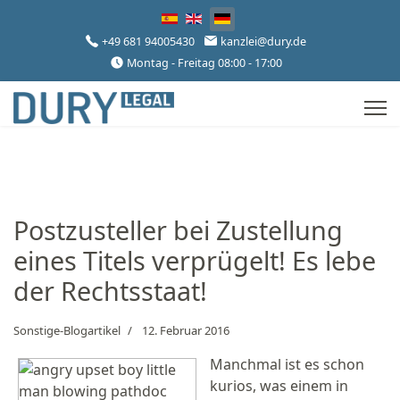
Sprache auswählen
+49 681 94005430
kanzlei@dury.de
Montag - Freitag 08:00 - 17:00
Postzusteller bei Zustellung
eines Titels verprügelt! Es lebe
der Rechtsstaat!
Sonstige-Blogartikel
12. Februar 2016
Manchmal ist es schon
kurios, was einem in