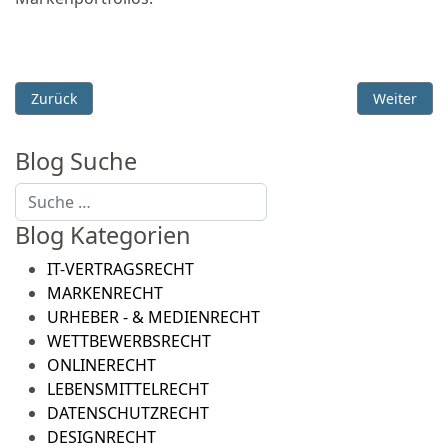
Vorheriger Beitrag: Frohe Ostern 2016
Nächster B
Zurück
Weiter
Blog Suche
Suchen
Blog Kategorien
IT-VERTRAGSRECHT
MARKENRECHT
URHEBER - & MEDIENRECHT
WETTBEWERBSRECHT
ONLINERECHT
LEBENSMITTELRECHT
DATENSCHUTZRECHT
DESIGNRECHT