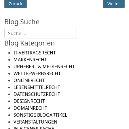
Vorheriger Beitrag: [UPDATE 03.02.2016] - Safe Harbor Abkom
Nächster Be
Zurück
Weiter
Blog Suche
Suchen
Blog Kategorien
IT-VERTRAGSRECHT
MARKENRECHT
URHEBER - & MEDIENRECHT
WETTBEWERBSRECHT
ONLINERECHT
LEBENSMITTELRECHT
DATENSCHUTZRECHT
DESIGNRECHT
DOMAINRECHT
SONSTIGE BLOGARTIKEL
VERANSTALTUNGEN
IN EIGENER SACHE