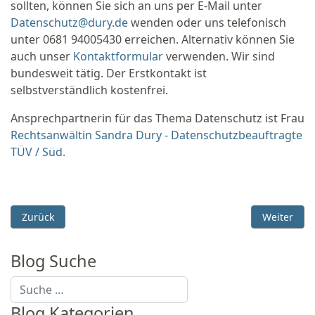
sollten, können Sie sich an uns per E-Mail unter
Datenschutz@dury.de
wenden oder uns telefonisch
unter 0681 94005430 erreichen. Alternativ können Sie
auch unser
Kontaktformular
verwenden. Wir sind
bundesweit tätig. Der Erstkontakt ist
selbstverständlich kostenfrei.
Ansprechpartnerin für das Thema Datenschutz ist Frau
Rechtsanwältin Sandra Dury - Datenschutzbeauftragte
TÜV / Süd.
Vorheriger Beitrag: Gesetz zur Verbesserung der zivilrechtl
Nächster B
Zurück
Weiter
Blog Suche
Suchen
Blog Kategorien