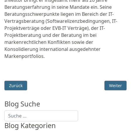
Investor bringt er insgesamt mehr als 20 Jahre
Beratungserfahrung in seine Mandate ein. Seine
Beratungsschwerpunkte liegen im Bereich der IT-
Vertragsberatung (Softwarelizenzbedingungen, IT-
Projektverträge oder EVB-IT Verträge), der IT-
Projektberatung und der Beratung im bei
markenrechtlichen Konflikten sowie der
Konsolidierung international ausgedehnter
Markenportfolios.
Vorheriger Beitrag: LG Hamburg: Einsatz von Google Analyti
Nächster B
Zurück
Weiter
Blog Suche
Suchen
Blog Kategorien