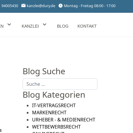
1 94005430
kanzlei@dury.de
Montag - Freitag 08:00 - 17:00
EN
KANZLEI
BLOG
KONTAKT
Blog Suche
Suchen
Blog Kategorien
IT-VERTRAGSRECHT
MARKENRECHT
URHEBER - & MEDIENRECHT
WETTBEWERBSRECHT
s