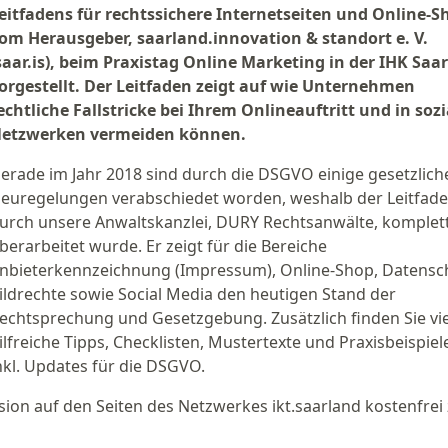
eitfadens für rechtssichere Internetseiten und Online-S
om Herausgeber, saarland.innovation & standort e. V.
saar.is), beim Praxistag Online Marketing in der IHK Saa
orgestellt. Der Leitfaden zeigt auf wie Unternehmen
echtliche Fallstricke bei Ihrem Onlineauftritt und in soz
etzwerken vermeiden können.
erade im Jahr 2018 sind durch die DSGVO einige gesetzlich
euregelungen verabschiedet worden, weshalb der Leitfad
urch unsere Anwaltskanzlei, DURY Rechtsanwälte, komplet
berarbeitet wurde. Er zeigt für die Bereiche
nbieterkennzeichnung (Impressum), Online-Shop, Datensc
ildrechte sowie Social Media den heutigen Stand der
echtsprechung und Gesetzgebung. Zusätzlich finden Sie vi
ilfreiche Tipps, Checklisten, Mustertexte und Praxisbeispiele
nkl. Updates für die DSGVO.
rsion auf den Seiten des Netzwerkes ikt.saarland kostenfrei