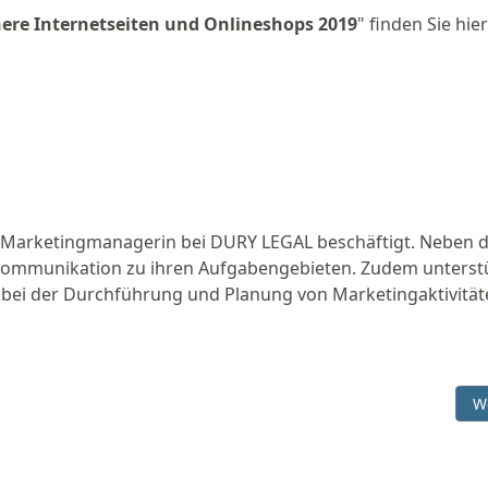
here Internetseiten und Onlineshops 2019
" finden Sie hier
 als Marketingmanagerin bei DURY LEGAL beschäftigt. Neben
ommunikation zu ihren Aufgabengebieten. Zudem unterst
 bei der Durchführung und Planung von Marketingaktivität
ssichere Internetseiten & Online-Shops 2021, 8. Auflage
Nä
W