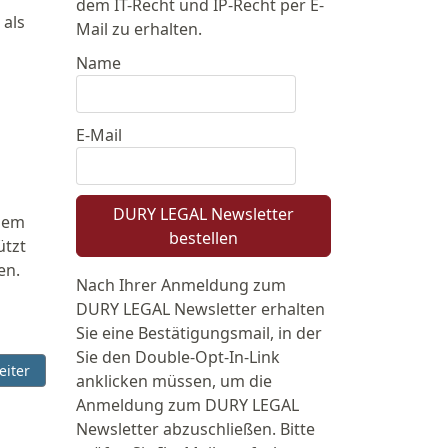
dem IT-Recht und IP-Recht per E-
 als
Mail zu erhalten.
Name
E-Mail
DURY LEGAL Newsletter
 dem
bestellen
ützt
en.
Nach Ihrer Anmeldung zum
DURY LEGAL Newsletter erhalten
Sie eine Bestätigungsmail, in der
Sie den Double-Opt-In-Link
chster Beitrag: Download des Leitfadens "Rechtssichere Internets
eiter
anklicken müssen, um die
Anmeldung zum DURY LEGAL
Newsletter abzuschließen. Bitte