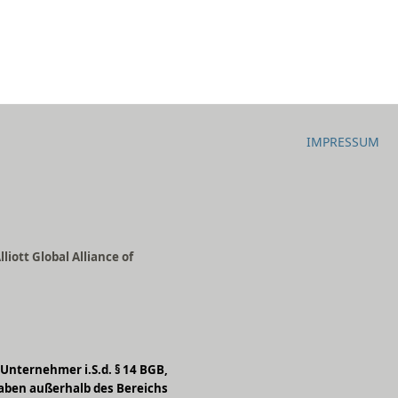
IMPRESSUM
iott Global Alliance of
Unternehmer i.S.d. § 14 BGB,
ngaben außerhalb des Bereichs