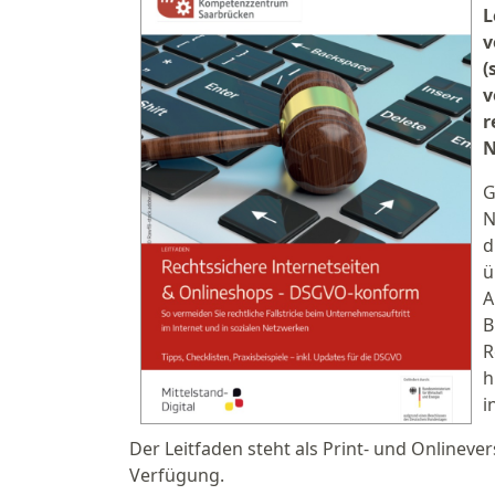
L
v
(
v
r
N
G
N
d
ü
A
B
R
h
i
Der Leitfaden steht als Print- und Onlineve
Verfügung.