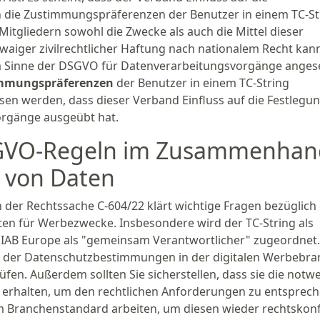
die Zustimmungspräferenzen der Benutzer in einem TC-St
tgliedern sowohl die Zwecke als auch die Mittel dieser
iger zivilrechtlicher Haftung nach nationalem Recht kan
 im Sinne der DSGVO für Datenverarbeitungsvorgänge ange
timmungspräferenzen
der Benutzer in einem TC-String
esen werden, dass dieser Verband Einfluss auf die Festlegu
orgänge ausgeübt hat.
DSGVO-Regeln im Zusammenha
g von Daten
n der Rechtssache C-604/22 klärt wichtige Fragen bezüglich
n für Werbezwecke. Insbesondere wird der TC-String als
AB Europe als "gemeinsam Verantwortlicher" zugeordnet.
ng der Datenschutzbestimmungen in der digitalen Werbebra
fen. Außerdem sollten Sie sicherstellen, dass sie die notw
rhalten, um den rechtlichen Anforderungen zu entsprech
rem Branchenstandard arbeiten, um diesen wieder rechtsko