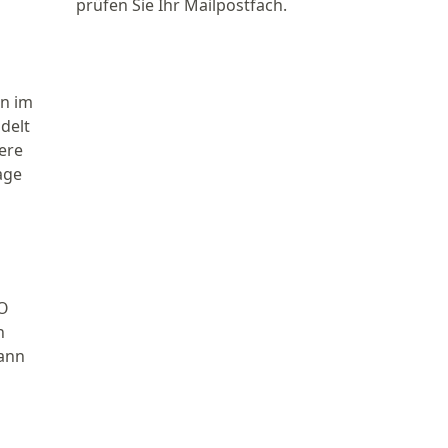
prüfen Sie Ihr Mailpostfach.
en im
delt
ere
age
VO
n
kann