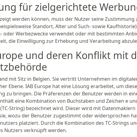
ng für zielgerichtete Werbu
gezeigt werden können, muss der Nutzer seine Zustimmung 
ispielsweise Standort, Alter und Such- sowie Kaufhistorie)
ng- oder Werbezwecke verwendet oder mit bestimmten Anbi
keit, die Einwilligung zur Erhebung und Verarbeitung abzul
rope und deren Konflikt mit d
utzbehörde
nd mit Sitz in Belgien. Sie vertritt Unternehmen im digitale
er Ebene. IAB Europe hat eine Lösung erarbeitet, um dies
ng zu bringen. Die Präferenzen der Benutzer werden in ei
 enthält eine Kombination von Buchstaben und Zeichen e un
 (TC-String) bezeichnet wird. Dieser wird mit Datenmaklern
sie, wozu der Benutzer zugestimmt oder widersprochen hat
nutzers platziert. Durch die Kombination des TC-Strings u
es Nutzers verknüpft werden.