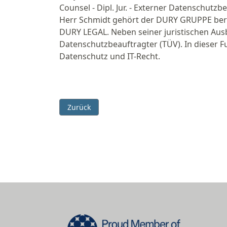
Counsel - Dipl. Jur. - Externer Datenschutzb
Herr Schmidt gehört der DURY GRUPPE bereits
DURY LEGAL. Neben seiner juristischen Ausbi
Datenschutzbeauftragter (TÜV). In dieser 
Datenschutz und IT-Recht.
Vorheriger Beitrag: Datenschutzverstöße auf W
Zurück