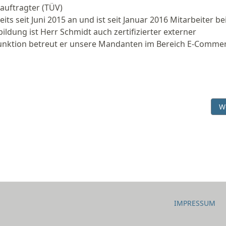
eauftragter (TÜV)
 seit Juni 2015 an und ist seit Januar 2016 Mitarbeiter be
ldung ist Herr Schmidt auch zertifizierter externer
Funktion betreut er unsere Mandanten im Bereich E-Commer
ebsites - Sächsischer Datenschutz- und Transparenzbeauftragter v
Nä
W
IMPRESSUM