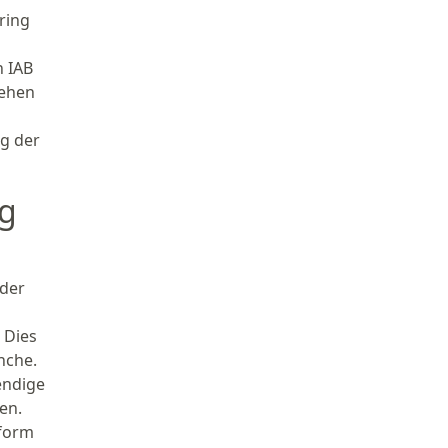
ring
n IAB
sehen
ng der
ng
 der
 Dies
nche.
endige
en.
nform