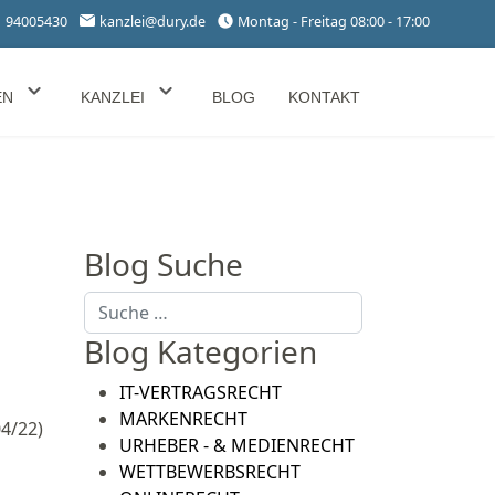
1 94005430
kanzlei@dury.de
Montag - Freitag 08:00 - 17:00
EN
KANZLEI
BLOG
KONTAKT
Blog Suche
Suchen
Blog Kategorien
IT-VERTRAGSRECHT
MARKENRECHT
04/22)
URHEBER - & MEDIENRECHT
WETTBEWERBSRECHT