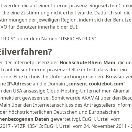
 werden die auf einer Internetpräsenz eingesetzten Cooki
 die eine Zustimmung nicht erteilt wurde. Dadurch soll die
stimmungen der jeweiligen Region, indem sich der Benutze
GVO für Benutzer innerhalb der EU).
NTRICS" unter dem Namen "USERCENTRICS".
ilverfahren?
er der Internetpräsenz der
Hochschule Rhein-Main
, die un
h auf dieser Internetpräsenz stellte er fest, dass dort ein
rde. Eine technische Untersuchung in seinem Browser zei
eine
IP-Adresse
an die Domain „
consent.cookiebot.com
“
s in den USA ansässige Cloud-Hosting-Unternehmen Akamai
konnektiert gewesen sei. Somit wurde AKAMAI über den Bes
ain über den Internetanschluss des Antragstellers informi
 der höchstrichterlichen Deutschen und Europäischen
onenbezogenen Daten
gewertet (vgl. EuGH, Urteil vom
.2017 - VI ZR 135/13; EuGH, Urteil vom 24. November 2011 - 