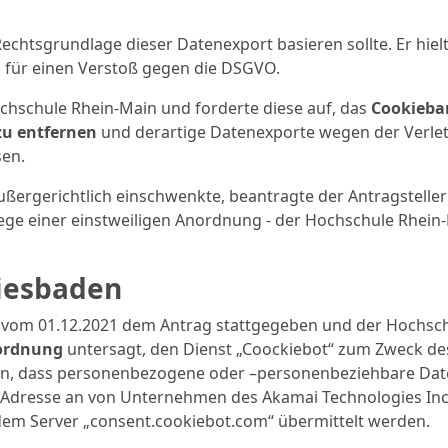
echtsgrundlage dieser Datenexport basieren sollte. Er hielt
für einen Verstoß gegen die DSGVO.
ochschule Rhein-Main und forderte diese auf, das
Cookieba
zu entfernen
und derartige Datenexporte wegen der Verle
en.
ßergerichtlich einschwenkte, beantragte der Antragsteller
ge einer einstweiligen Anordnung - der Hochschule Rhein
iesbaden
 vom 01.12.2021 dem Antrag stattgegeben und der Hochsc
nordnung
untersagt, den Dienst „Coockiebot“ zum Zweck de
den, dass personenbezogene oder –personenbeziehbare Da
IP-Adresse an von Unternehmen des Akamai Technologies Inc
 dem Server „consent.cookiebot.com“ übermittelt werden.