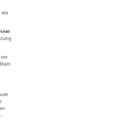
 die
nner
tzung
 vor
-Main
hule
s
ten
.-