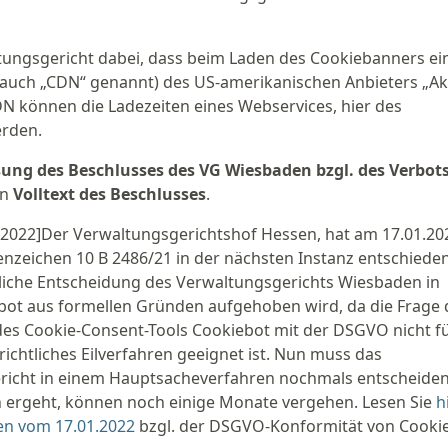
ungsgericht dabei, dass beim Laden des Cookiebanners ei
(auch „CDN“ genannt) des US-amerikanischen Anbieters „A
N können die Ladezeiten eines Webservices, hier des
erden.
g des Beschlusses des VG Wiesbaden bzgl. des Verbots
en
Volltext des Beschlusses
.
2022]Der Verwaltungsgerichtshof Hessen, hat am 17.01.20
nzeichen 10 B 2486/21 in der nächsten Instanz entschieden
zliche Entscheidung des Verwaltungsgerichts Wiesbaden in
ot aus formellen Gründen aufgehoben wird, da die Frage 
des Cookie-Consent-Tools Cookiebot mit der DSGVO nicht fü
ichtliches Eilverfahren geeignet ist. Nun muss das
icht in einem Hauptsacheverfahren nochmals entscheiden.
 ergeht, können noch einige Monate vergehen. Lesen Sie
h
en vom 17.01.2022
bzgl. der DSGVO-Konformität von Cooki