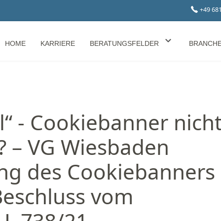
+49 68
HOME
KARRIERE
BERATUNGSFELDER
BRANCH
l“ - Cookiebanner nich
 – VG Wiesbaden
ng des Cookiebanners
Beschluss vom
6 L 738/21