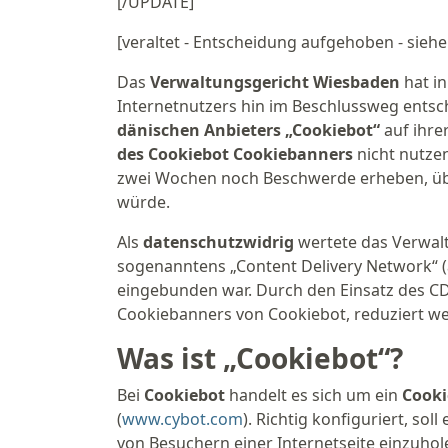
[/UPDATE]
[veraltet - Entscheidung aufgehoben - sieh
Das
Verwaltungsgericht Wiesbaden
hat i
Internetnutzers hin im Beschlussweg entsc
dänischen Anbieters „Cookiebot“
auf ihre
des Cookiebot Cookiebanners
nicht nutze
zwei Wochen noch Beschwerde erheben, übe
würde.
Als
datenschutzwidrig
wertete das Verwalt
sogenanntens „Content Delivery Network“ 
eingebunden war. Durch den Einsatz des CD
Cookiebanners von Cookiebot, reduziert w
Was ist „Cookiebot“?
Bei
Cookiebot
handelt es sich um ein
Cook
(
www.cybot.com
). Richtig konfiguriert, s
von Besuchern einer Internetseite einzuhol