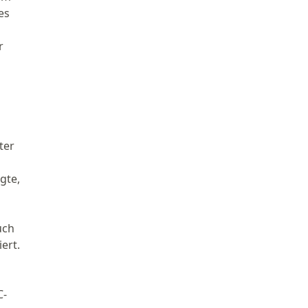
es
r
ter
gte,
uch
ert.
C-