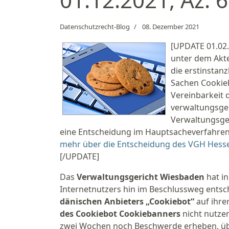
Datenschutzrecht-Blog
08. Dezember 2021
[UPDATE 01.02.
unter dem Akte
die erstinstan
Sachen Cookieb
Vereinbarkeit 
verwaltungsger
Verwaltungsger
eine Entscheidung im Hauptsacheverfahren
mehr über die Entscheidung des VGH Hess
[/UPDATE]
Das
Verwaltungsgericht Wiesbaden
hat i
Internetnutzers hin im Beschlussweg entsc
dänischen Anbieters „Cookiebot“
auf ihre
des Cookiebot Cookiebanners
nicht nutze
zwei Wochen noch Beschwerde erheben, übe