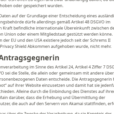
rhoben oder gespeichert wurden.
aten auf der Grundlage einer Entscheidung eines ausländ
ungsbehörde dürfe allerdings gemäß Artikel 48 DSGVO im
in Kraft befindliche internationale Übereinkunft zwischen 
n Union oder einem Mitgliedstaat gestützt werden könne. 
n der EU und den USA existiere jedoch seit der Schrems II
 Privacy Shield Abkommen aufgehoben wurde, nicht mehr.
 Antragsgegnerin
nverarbeitung im Sinne des Artikel 24, Artikel 4 Ziffer 7 D
VO sei die Stelle, die allein oder gemeinsam mit andere über
ersonenbezogenen Daten entscheide. Die Antragsgegnerin
ot“ auf ihrer Website einzusetzen und damit hat sie jedenfa
hieden. Alleine durch die Einbindung des Dienstes auf ihre
Main darüber, dass die Erhebung und Übermittlung der
er, die auch auf den Servern von Akamai stattfinden, erf
lbar über die Zwecke der Verarbeitung, da sie Kenntnis der