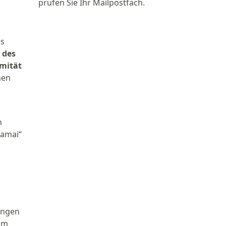
prüfen Sie Ihr Mailpostfach.
es
 des
mität
nen
n
kamai“
gungen
zum