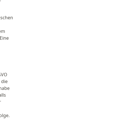
ischen
dem
Eine
SGVO
 die
 habe
lls
r
olge.