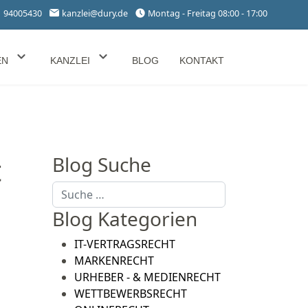
1 94005430
kanzlei@dury.de
Montag - Freitag 08:00 - 17:00
EN
KANZLEI
BLOG
KONTAKT
t
Blog Suche
Suchen
Blog Kategorien
IT-VERTRAGSRECHT
MARKENRECHT
URHEBER - & MEDIENRECHT
WETTBEWERBSRECHT