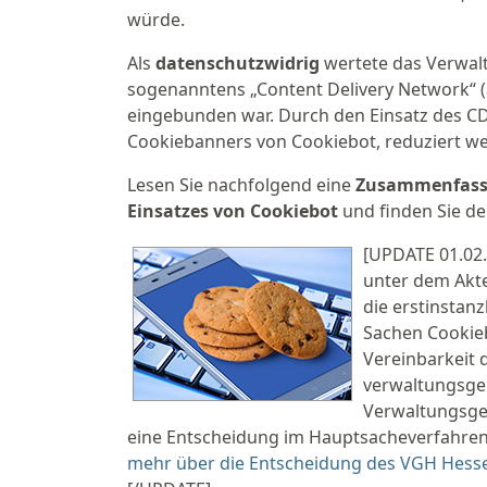
würde.
Als
datenschutzwidrig
wertete das Verwalt
sogenanntens „Content Delivery Network“ 
eingebunden war. Durch den Einsatz des CD
Cookiebanners von Cookiebot, reduziert w
Lesen Sie nachfolgend eine
Zusammenfassun
Einsatzes von Cookiebot
und finden Sie d
[UPDATE 01.02.
unter dem Akte
die erstinstan
Sachen Cookieb
Vereinbarkeit 
verwaltungsger
Verwaltungsger
eine Entscheidung im Hauptsacheverfahren
mehr über die Entscheidung des VGH Hess