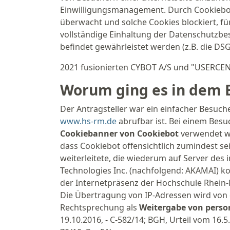
Einwilligungsmanagement. Durch Cookiebot
überwacht und solche Cookies blockiert, für
vollständige Einhaltung der Datenschutzbe
befindet gewährleistet werden (z.B. die DS
2021 fusionierten CYBOT A/S und "USERCE
Worum ging es in dem E
Der Antragsteller war ein einfacher Besuch
www.hs-rm.de
abrufbar ist. Bei einem Besuc
Cookiebanner von Cookiebot
verwendet wu
dass Cookiebot offensichtlich zumindest s
weiterleitete, die wiederum auf Server de
Technologies Inc. (nachfolgend: AKAMAI) 
der Internetpräsenz der Hochschule Rhein-M
Die Übertragung von IP-Adressen wird von
Rechtsprechung als
Weitergabe von pers
19.10.2016, - C-582/14; BGH, Urteil vom 16.5