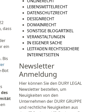
ONLINERECHT
LEBENSMITTELRECHT
DATENSCHUTZRECHT
DESIGNRECHT
22
DOMAINRECHT
, dass
SONSTIGE BLOGARTIKEL
VERANSTALTUNGEN
der
IN EIGENER SACHE
r ein
LEITFADEN RECHTSSICHERE
INTERNETSEITEN
 Bis
Newsletter
ier
e-Bot
Anmeldung
Hier können Sie den DURY LEGAL
es
Newsletter bestellen, um
 des
Neuigkeiten von den
mität
Unternehmen der DURY GRUPPE
nen
und rechtliche Neuigkeiten aus