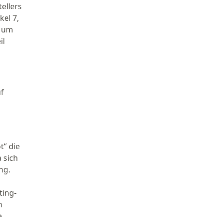
ellers
el 7,
) um
il
uf
t“ die
 sich
ng.
ting-
n
e