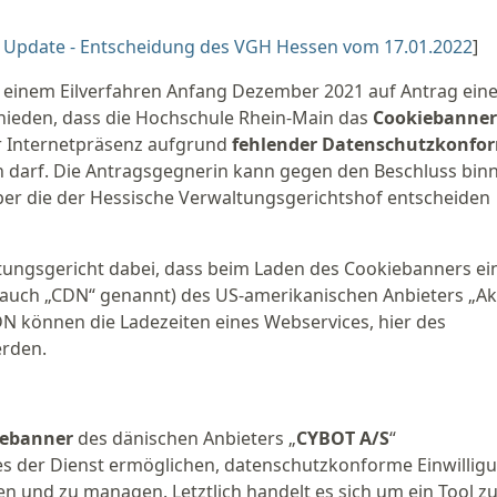
e
Update - Entscheidung des VGH Hessen vom 17.01.2022
]
n einem Eilverfahren Anfang Dezember 2021 auf Antrag ein
hieden, dass die Hochschule Rhein-Main das
Cookiebanner
r Internetpräsenz aufgrund
fehlender Datenschutzkonfor
n darf. Die Antragsgegnerin kann gegen den Beschluss bin
r die der Hessische Verwaltungsgerichtshof entscheiden
ungsgericht dabei, dass beim Laden des Cookiebanners ei
(auch „CDN“ genannt) des US-amerikanischen Anbieters „A
N können die Ladezeiten eines Webservices, hier des
erden.
iebanner
des dänischen Anbieters „
CYBOT A/S
“
oll es der Dienst ermöglichen, datenschutzkonforme Einwilli
en und zu managen. Letztlich handelt es sich um ein Tool 