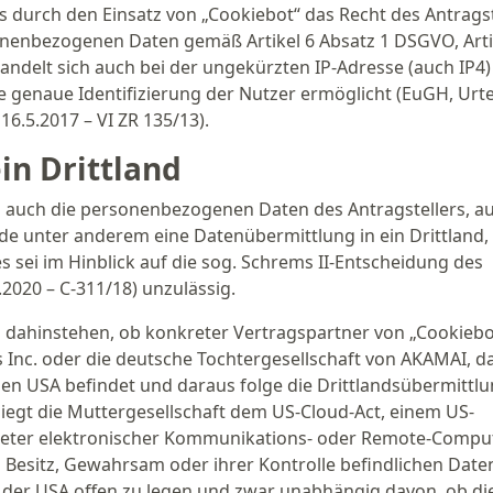
ss durch den Einsatz von „Cookiebot“ das Recht des Antragst
nenbezogenen Daten gemäß Artikel 6 Absatz 1 DSGVO, Artik
handelt sich auch bei der ungekürzten IP-Adresse (auch IP4
 genaue Identifizierung der Nutzer ermöglicht (EuGH, Urte
16.5.2017 – VI ZR 135/13).
in Drittland
o auch die personenbezogenen Daten des Antragstellers, a
de unter anderem eine Datenübermittlung in ein Drittland,
s sei im Hinblick auf die sog. Schrems II-Entscheidung des
2020 – C-311/18) unzulässig.
 dahinstehen, ob konkreter Vertragspartner von „Cookiebo
Inc. oder die deutsche Tochtergesellschaft von AKAMAI, da
n USA befindet und daraus folge die Drittlandsübermittlu
egt die Muttergesellschaft dem US-Cloud-Act, einem US-
ieter elektronischer Kommunikations- oder Remote-Compu
m Besitz, Gewahrsam oder ihrer Kontrolle befindlichen Date
n der USA offen zu legen und zwar unabhängig davon, ob di