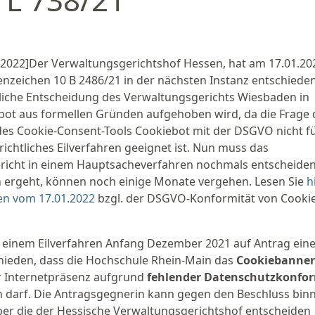
2022]Der Verwaltungsgerichtshof Hessen, hat am 17.01.20
nzeichen 10 B 2486/21 in der nächsten Instanz entschieden
zliche Entscheidung des Verwaltungsgerichts Wiesbaden in
ot aus formellen Gründen aufgehoben wird, da die Frage 
des Cookie-Consent-Tools Cookiebot mit der DSGVO nicht fü
ichtliches Eilverfahren geeignet ist. Nun muss das
icht in einem Hauptsacheverfahren nochmals entscheiden.
 ergeht, können noch einige Monate vergehen. Lesen Sie
h
en vom 17.01.2022
bzgl. der DSGVO-Konformität von Cooki
n einem Eilverfahren Anfang Dezember 2021 auf Antrag ein
hieden, dass die Hochschule Rhein-Main das
Cookiebanner
r Internetpräsenz aufgrund
fehlender Datenschutzkonfor
n darf. Die Antragsgegnerin kann gegen den Beschluss bin
r die der Hessische Verwaltungsgerichtshof entscheiden