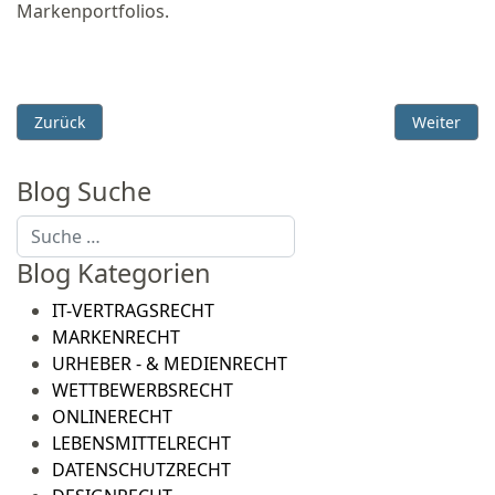
Markenportfolios.
Vorheriger Beitrag: Amazon Web Services (AWS) bietet neue 
Nächster B
Zurück
Weiter
Blog Suche
Suchen
Blog Kategorien
IT-VERTRAGSRECHT
MARKENRECHT
URHEBER - & MEDIENRECHT
WETTBEWERBSRECHT
ONLINERECHT
LEBENSMITTELRECHT
DATENSCHUTZRECHT