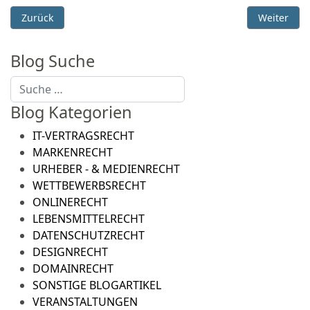
Vorheriger Beitrag: DURY LEGAL schafft mit sofortiger Wirkung
Nächster B
Zurück
Weiter
Blog Suche
Suchen
Blog Kategorien
IT-VERTRAGSRECHT
MARKENRECHT
URHEBER - & MEDIENRECHT
WETTBEWERBSRECHT
ONLINERECHT
LEBENSMITTELRECHT
DATENSCHUTZRECHT
DESIGNRECHT
DOMAINRECHT
SONSTIGE BLOGARTIKEL
VERANSTALTUNGEN