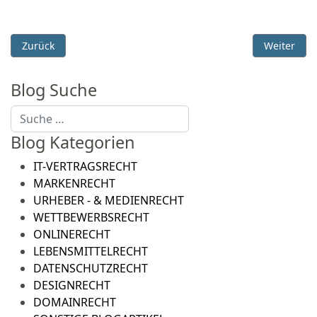
Vorheriger Beitrag: Dynamische IP-Adressen als personenbezo
Nächster B
Zurück
Weiter
Blog Suche
Suchen
Blog Kategorien
IT-VERTRAGSRECHT
MARKENRECHT
URHEBER - & MEDIENRECHT
WETTBEWERBSRECHT
ONLINERECHT
LEBENSMITTELRECHT
DATENSCHUTZRECHT
DESIGNRECHT
DOMAINRECHT