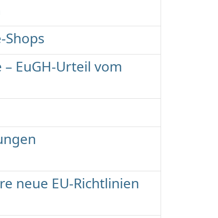
n
e-Shops
e – EuGH-Urteil vom
hungen
re neue EU-Richtlinien