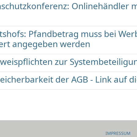
nschutzkonferenz: Onlinehändler
htshofs: Pfandbetrag muss bei Wer
ert angegeben werden
weispflichten zur Systembeteiligu
icherbarkeit der AGB - Link auf di
IMPRESSUM