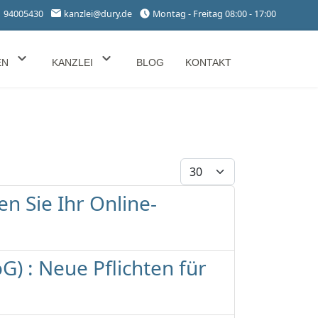
1 94005430
kanzlei@dury.de
Montag - Freitag 08:00 - 17:00
EN
KANZLEI
BLOG
KONTAKT
Anzeige #
n Sie Ihr Online-
G) : Neue Pflichten für