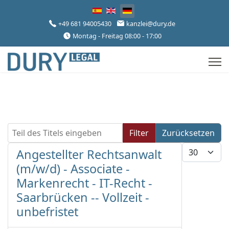
Sprache auswählen
+49 681 94005430
kanzlei@dury.de
Montag - Freitag 08:00 - 17:00
Teil des Titels eingeben
Filter
Zurücksetzen
Anzeige #
Angestellter Rechtsanwalt
(m/w/d) - Associate -
Markenrecht - IT-Recht -
Saarbrücken -- Vollzeit -
unbefristet