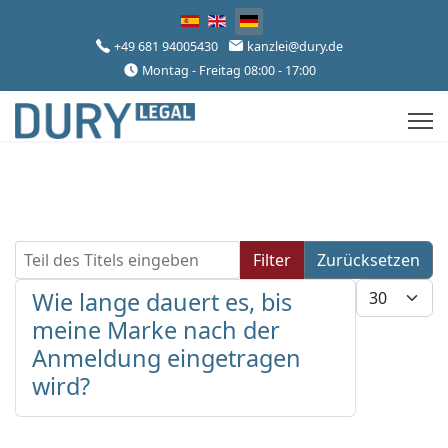
Sprache auswählen
+49 681 94005430
kanzlei@dury.de
Montag - Freitag 08:00 - 17:00
Teil des Titels eingeben
Filter
Zurücksetzen
Anzeige #
Wie lange dauert es, bis
meine Marke nach der
Anmeldung eingetragen
wird?