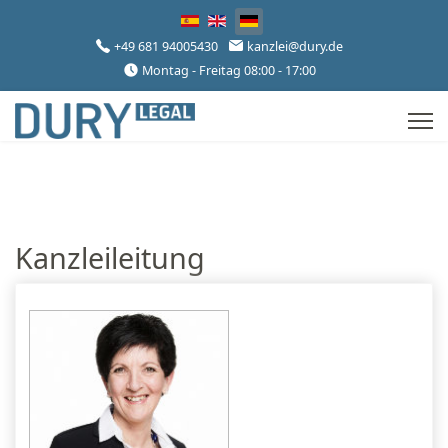
Sprache auswählen
+49 681 94005430
kanzlei@dury.de
Montag - Freitag 08:00 - 17:00
Kanzleileitung