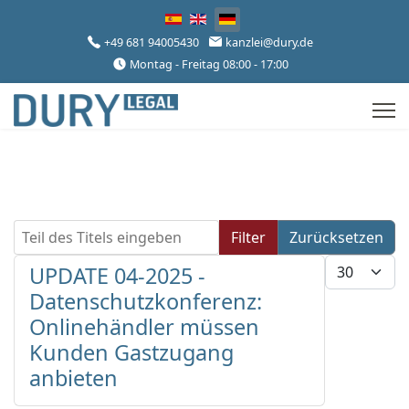
Sprache auswählen
+49 681 94005430
kanzlei@dury.de
Montag - Freitag 08:00 - 17:00
Teil des Titels eingeben
Filter
Zurücksetzen
Anzeige #
UPDATE 04-2025 -
Datenschutzkonferenz:
Onlinehändler müssen
Kunden Gastzugang
anbieten